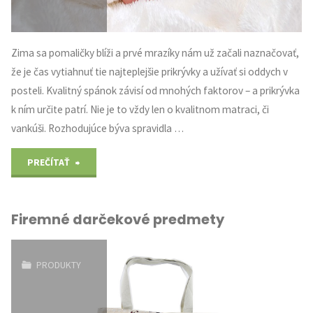
Zima sa pomaličky blíži a prvé mrazíky nám už začali naznačovať,
že je čas vytiahnuť tie najteplejšie prikrývky a užívať si oddych v
posteli. Kvalitný spánok závisí od mnohých faktorov – a prikrývka
k ním určite patrí. Nie je to vždy len o kvalitnom matraci, či
vankúši. Rozhodujúce býva spravidla …
"Prikrývka,
PREČÍTAŤ
bez
Firemné darčekové predmety
ktorej
sa
PRODUKTY
cez
zimu