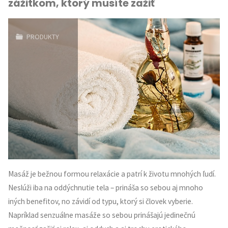
zážitkom, ktorý musíte zažiť
aktivitu
vďaka
PRODUKTY
masáži"
Masáž je bežnou formou relaxácie a patrí k životu mnohých ľudí.
Neslúži iba na oddýchnutie tela – prináša so sebou aj mnoho
iných benefitov, no závidí od typu, ktorý si človek vyberie.
Napríklad senzuálne masáže so sebou prinášajú jedinečnú