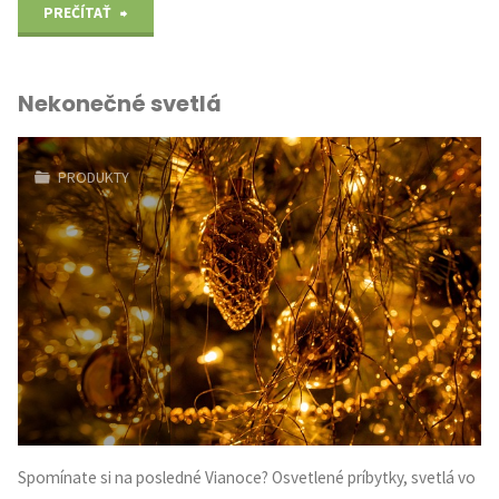
"Ako
PREČÍTAŤ
vyzerajú
Nekonečné svetlá
erotické
služby?"
PRODUKTY
Spomínate si na posledné Vianoce? Osvetlené príbytky, svetlá vo