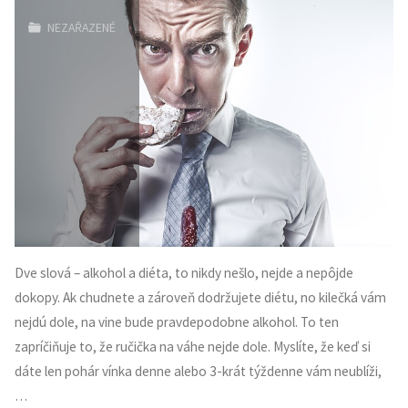
na
NEZAŘAZENÉ
chemické
prípravky
nás
môže
stáť
aj
Dve slová – alkohol a diéta, to nikdy nešlo, nejde a nepôjde
zdravie"
dokopy. Ak chudnete a zároveň dodržujete diétu, no kilečká vám
nejdú dole, na vine bude pravdepodobne alkohol. To ten
zapríčiňuje to, že ručička na váhe nejde dole. Myslíte, že keď si
dáte len pohár vínka denne alebo 3-krát týždenne vám neublíži,
…