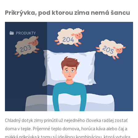
Prikrývka, pod ktorou zima nemá šancu
PRODUKTY
Chladný dotyk zimy prinútil už nejedného človeka radšej zostať
doma v teple. Príjemné teplo domova, horúca káva alebo čaj a
mäkká prikrývka k tomu sú ideálnou kombináciou, ktorá vytvára