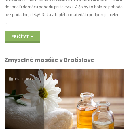
dokonalú domácu pohodu pri televízii. A čo by to bola za pohoda
bez poriadnej deky? Deka z teplého materiálu podporuje nielen
…
"Prikrývka,
PREČÍTAŤ
pod
Zmyselné masáže v Bratislave
ktorou
zima
PRODUKTY
nemá
šancu"