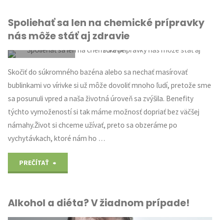
darčekové
Spoliehať sa len na chemické prípravky
predmety"
nás môže stáť aj zdravie
NEZAŘAZENÉ
Skočiť do súkromného bazéna alebo sa nechať masírovať
bublinkami vo vírivke si už môže dovoliť mnoho ľudí, pretože sme
sa posunuli vpred a naša životná úroveň sa zvýšila. Benefity
týchto vymožeností si tak máme možnosť dopriať bez väčšej
námahy.Život si chceme užívať, preto sa obzeráme po
vychytávkach, ktoré nám ho …
"Spoliehať
PREČÍTAŤ
sa
Alkohol a diéta? V žiadnom prípade!
len