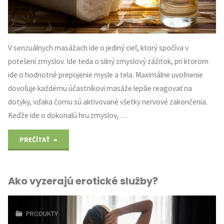
V senzuálnych masážach ide o jediný cieľ, ktorý spočíva v
potešení zmyslov. Ide teda o silný zmyslový zážitok, pri ktorom
ide o hodnotné prepojenie mysle a tela. Maximálne uvoľnenie
dovoľuje každému účastníkovi masáže lepšie reagovať na
dotyky, vďaka čomu sú aktivované všetky nervové zakončenia.
Keďže ide o dokonalú hru zmyslov, …
"Zmyselné
PREČÍTAŤ
masáže
Ako vyzerajú erotické služby?
v
Bratislave"
PRODUKTY