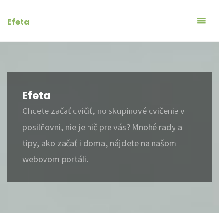
Skip
to
Efeta
content
Efeta
Chcete začať cvičiť, no skupinové cvičenie v
posilňovni, nie je nič pre vás? Mnohé rady a
tipy, ako začať i doma, nájdete na našom
webovom portáli.