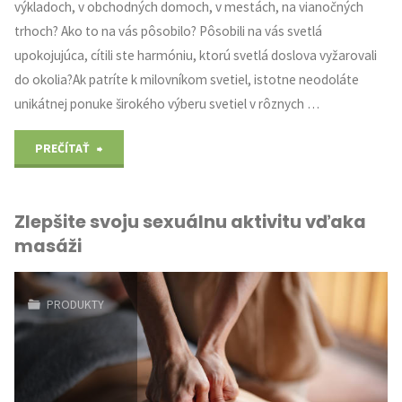
výkladoch, v obchodných domoch, v mestách, na vianočných
trhoch? Ako to na vás pôsobilo? Pôsobili na vás svetlá
upokojujúca, cítili ste harmóniu, ktorú svetlá doslova vyžarovali
do okolia?Ak patríte k milovníkom svetiel, istotne neodoláte
unikátnej ponuke širokého výberu svetiel v rôznych …
"Nekonečné
PREČÍTAŤ
svetlá"
Zlepšite svoju sexuálnu aktivitu vďaka
masáži
PRODUKTY