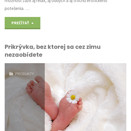
možnosť zažiť aj relax, aj oddych a aj trochu erotického
potešenia. …
"Trnava
PREČÍTAŤ
–
Prikrývka, bez ktorej sa cez zimu
masáže
nezaobídete
s
intenzívnym
PRODUKTY
zážitkom,
ktorý
musíte
zažiť"