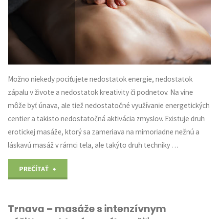
Možno niekedy pociťujete nedostatok energie, nedostatok
zápalu v živote a nedostatok kreativity či podnetov. Na vine
môže byť únava, ale tiež nedostatočné využívanie energetických
centier a takisto nedostatočná aktivácia zmyslov. Existuje druh
erotickej masáže, ktorý sa zameriava na mimoriadne nežnú a
láskavú masáž v rámci tela, ale takýto druh techniky …
"Zlepšite
PREČÍTAŤ
svoju
Trnava – masáže s intenzívnym
sexuálnu