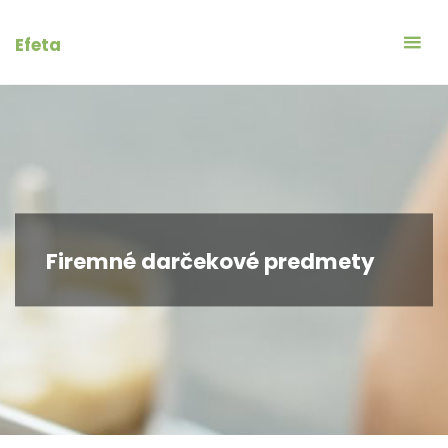
Skip
to
Efeta
content
Firemné darčekové predmety