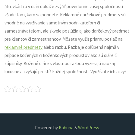
šiltovkách a v diári dokáže zvýšiť povedomie vašej spoločnosti
všade tam, kam sa pohnete. Reklamné darčekové predmety sú
vhodné na využívanie samotným podnikateľom či
zamestnávateľom, ale skvele poslúžia aj ako darčekový predmet
pre klientov či zamestnancov.
Môžete využiť priamu potlač na
reklamné predmety
alebo razbu. Razba je obľúbená najmä v
prípade kožených či koženkových produktov ako sú diáre či
zápisníky. Kožené diáre s vlastnou razbou vyzerajú naozaj
luxusne a zvyšujú prestíž každej spoločnosti. Využívate ich aj vy?
Powered by
Kahuna
&
WordPress
.