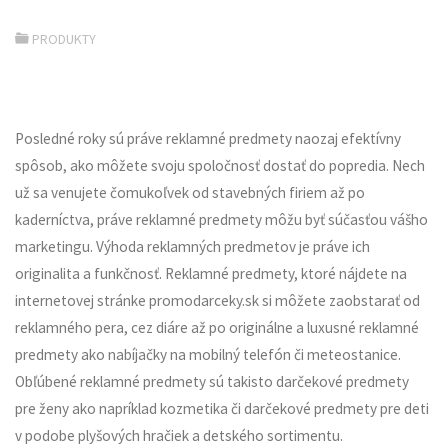
PRODUKTY
Posledné roky sú práve reklamné predmety naozaj efektívny
spôsob, ako môžete svoju spoločnosť dostať do popredia. Nech
už sa venujete čomukoľvek od stavebných firiem až po
kaderníctva, práve reklamné predmety môžu byť súčasťou vášho
marketingu. Výhoda reklamných predmetov je práve ich
originalita a funkčnosť. Reklamné predmety, ktoré nájdete na
internetovej stránke promodarceky.sk si môžete zaobstarať od
reklamného pera, cez diáre až po originálne a luxusné reklamné
predmety ako nabíjačky na mobilný telefón či meteostanice.
Obľúbené reklamné predmety sú takisto darčekové predmety
pre ženy ako napríklad kozmetika či darčekové predmety pre deti
v podobe plyšových hračiek a detského sortimentu.