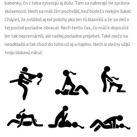
babenky, čo z teba vysexujú aj dušu. Tam sa naberajú tie správne
skúsenosti. Nech sa máš čím pochváliť, keď budeš s niekým šukať.
Chápeš, že ovládaš aj iné polohy ako len tú klasickú a že sa vieš v
tej posteli poriadne obracať. Nech tento čas, čo máš k dispozícii
len tak nepremárniš, ale radšej poriadne prejebeš. Také niečo sa
neodkladá a tak choď do toho už aj a naplno. Nech si slečny užijú
tvoju láskavú náruč.