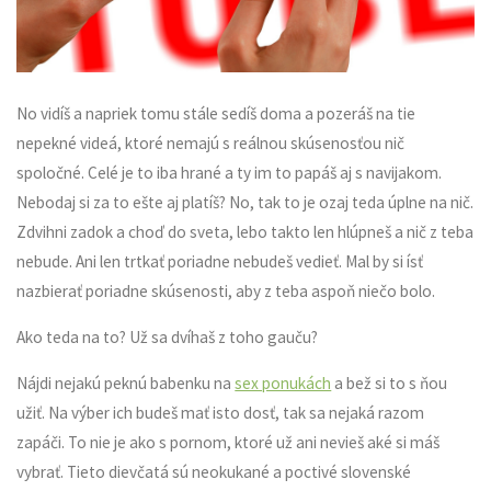
No vidíš a napriek tomu stále sedíš doma a pozeráš na tie
nepekné videá, ktoré nemajú s reálnou skúsenosťou nič
spoločné. Celé je to iba hrané a ty im to papáš aj s navijakom.
Nebodaj si za to ešte aj platíš? No, tak to je ozaj teda úplne na nič.
Zdvihni zadok a choď do sveta, lebo takto len hlúpneš a nič z teba
nebude. Ani len trtkať poriadne nebudeš vedieť. Mal by si ísť
nazbierať poriadne skúsenosti, aby z teba aspoň niečo bolo.
Ako teda na to? Už sa dvíhaš z toho gauču?
Nájdi nejakú peknú babenku na
sex ponukách
a bež si to s ňou
užiť. Na výber ich budeš mať isto dosť, tak sa nejaká razom
zapáči. To nie je ako s pornom, ktoré už ani nevieš aké si máš
vybrať. Tieto dievčatá sú neokukané a poctivé slovenské