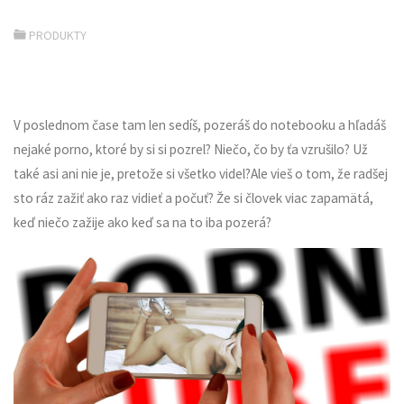
PRODUKTY
V poslednom čase tam len sedíš, pozeráš do notebooku a hľadáš
nejaké porno, ktoré by si si pozrel? Niečo, čo by ťa vzrušilo? Už
také asi ani nie je, pretože si všetko videl?Ale vieš o tom, že radšej
sto ráz zažiť ako raz vidieť a počuť? Že si človek viac zapamätá,
keď niečo zažije ako keď sa na to iba pozerá?