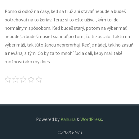
Porno si odlož na časy, keď sa ti už ani stavať nebude a budeš
potrebovať na to žeriav. Teraz si to ešte užívaj, kým to ide
normálnym spôsobom. Keď budeš starý, potom na výber mať
nebudeš a budeš musieť siahnuť po tom, čo ti zostalo. Takto na
výber máš, tak túto šancu nepremrhaj. Keď je nádej, tak ho zasuň
a neváhaj s tým. Čo by za to mnohí ľudia dali, keby mali také
možnosti ako my dnes.
Powered by
Kahuna
&
WordPress
.
©2023 Efeta