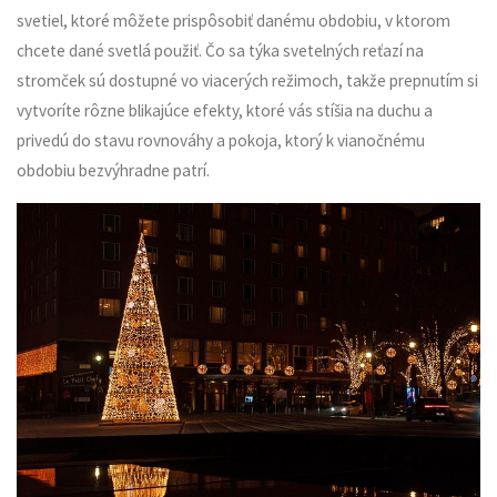
svetiel, ktoré môžete prispôsobiť danému obdobiu, v ktorom
chcete dané svetlá použiť. Čo sa týka svetelných reťazí na
stromček sú dostupné vo viacerých režimoch, takže prepnutím si
vytvoríte rôzne blikajúce efekty, ktoré vás stíšia na duchu a
privedú do stavu rovnováhy a pokoja, ktorý k vianočnému
obdobiu bezvýhradne patrí.