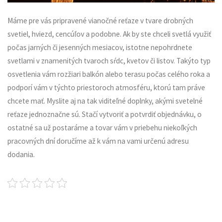
Máme pre vás pripravené vianočné reťaze v tvare drobných
svetiel, hviezd, cencúľov a podobne. Ak by ste chceli svetlá využiť
počas jarných či jesenných mesiacov, istotne nepohrdnete
svetlami v znamenitých tvaroch sŕdc, kvetov či listov. Takýto typ
osvetlenia vám rozžiari balkón alebo terasu počas celého roka a
podporí vám v týchto priestoroch atmosféru, ktorú tam práve
chcete mať. Myslite aj na tak viditeľné doplnky, akými svetelné
reťaze jednoznačne sú. Stačí vytvoriť a potvrdiť objednávku, o
ostatné sa už postaráme a tovar vám v priebehu niekoľkých
pracovných dní doručíme až k vám na vami určenú adresu
dodania.