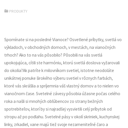
PRODUKTY
Spomínate si na posledné Vianoce? Osvetlené príbytky, svetlá vo
výkladoch, v obchodných domoch, v mestách, na vianočných
trhoch? Ako to na vás pôsobilo? Pôsobili na vás svetlá
upokojujúca, cítili ste harmóniu, ktorú svetlá doslova vyžarovali
do okolia?
Ak patríte k milovníkom svetiel, istotne neodoláte
unikátnej ponuke širokého výberu svetiel v rôznych farbách,
ktoré vás skrášlia a spríjemnia váš vlastný domov a to nielen vo
vianočnom čase. Svetelné závesy pôsobia úžasne počas celého
roka a našli si mnohých obľúbencov zo strany bežných
spotrebiteľov, ktorí by si najradšej vysvietili celý príbytok od
stropu až po podlahu. Svetelné pásy v okolí skriniek, kuchynskej
linky, zrkadiel, vane majú tiež svoje nezameniteľné čaro a