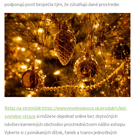
podporujú pocit bezpečia tým, že zútulňujú dané prostredie.
Reťaz na stromček https://www.veselevianoce.sk/produkty/led-
svetelne-retaze
si môžete objednať online bez zbytočných
návštev kamenných obchodov prostredníctvom nášho eshopu.
Vyberte si z ponúkaných dĺžok, farieb a tvarov jednotlivých