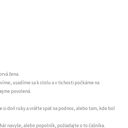
prvá žena.
íme, usadíme sa k stolu a v tichosti počkáme na
rejme povolená.
e si doň ruky a vráťte späť na podnos, alebo tam, kde bol
hár navyše, alebo popolník, požiadajte o to čašníka.