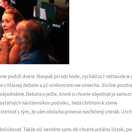
ene podrží dvere. Naopak pri odchode, vychádza z reštaurácie 
 v hlasnej debate a už vonkoncom nie smiechu. Slušne pozdrav
objednáme. Debata o jedle, ktoré si chcete objednať je samoz
 ostatných návštevníkov podniku, teda chrbtom k stene.
tretnúť s tým, že vám obsluha prinesie navlhčený uterák. Utrit
obsluhovať. Takže nič nerobte sami. Ak chcete jedálny lístok, po