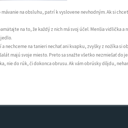
 mávanie na obsluhu, patrí k vyslovene nevhodným. Ak si chcet
 pamätajte na to, že každý z nich má svoj účel. Menšia vidlička 
jedlo.
 a nechceme na tanieri nechať ani kvapku, zvyšky z nožíka si ob
 i šalát majú svoje miesto. Preto sa snažte všetko nezmiešať do
ka, nie do rúk, či dokonca obrusu. Ak vám obrúsky dôjdu, nehan