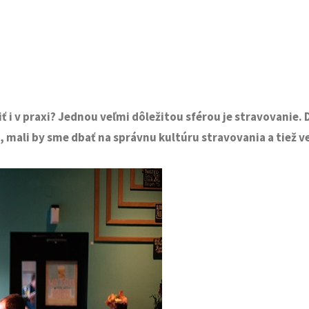
užiť i v praxi? Jednou veľmi dôležitou sférou je stravova
 mali by sme dbať na správnu kultúru stravovania a tiež ve