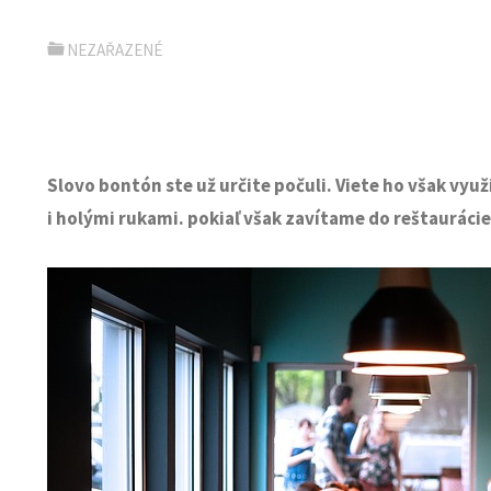
NEZAŘAZENÉ
Slovo bontón ste už určite počuli. Viete ho však vy
i holými rukami. pokiaľ však zavítame do reštaurácie,