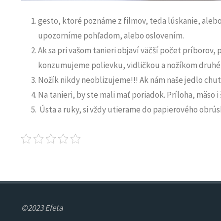
gesto, ktoré poznáme z filmov, teda lúskanie, alebo
upozorníme pohľadom, alebo oslovením.
Ak sa pri vašom tanieri objaví väčší počet príborov,
konzumujeme polievku, vidličkou a nožíkom druhé 
Nožík nikdy neoblizujeme!!! Ak nám naše jedlo chutí
Na tanieri, by ste mali mať poriadok. Príloha, mäso
Ústa a ruky, si vždy utierame do papierového obrús
©2023 Efeta