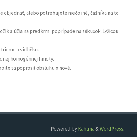
e objednať, alebo potrebujete niečo iné, čašníka na to
a nožík slúžia na predkrm, poprípade na zákusok. Lyžicou
trieme o vidličku.
 jednej homogénnej hmoty.
bite sa poprosiť obsluhu o nové.
Powered by
Kahuna
&
WordPress
.