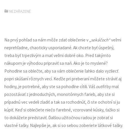
NEZAŘAZENÉ
Na prvý pohľad sa nám môže zdať oblečenie v „
sekáčoch“
veľmi
neprehľadne, chaoticky usporiadané. Ak chcete byť úspešný,
treba byť trpezlivým a mať veľmi dobré oko. Pred takýmto
nákupom je výhodou pripraviť sa naň. Ako je to myslené?
Pohodlne sa oblečte, aby sa vám oblečenie ľahko dalo vyzliecť
popri skúšaní rôznych vecí. Keďže pri preberaní môžete stráviť aj
hodiny, je potrebné, aby ste sa pohodlne cítili. Váš
outfit
by mal
pozostávať z jednoduchých, monotónnych farieb, aby ste si
prípadnú vec vedeli zladiť a tak sa rozhodnúť, či ste ochotní si ju
kúpiť. Keď si oblečiete niečo farebné, vzorované kúsky, ťažko si
to dokážete predstaviť. Ďalšou užitočnou radou je zobrať si
vlastné tašky. Najlepšie je, ak si so sebou zoberiete látkové tašky.