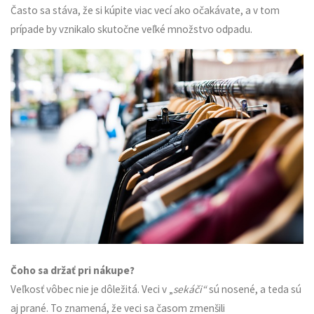
Často sa stáva, že si kúpite viac vecí ako očakávate, a v tom
prípade by vznikalo skutočne veľké množstvo odpadu.
Čoho sa držať pri nákupe?
Veľkosť vôbec nie je dôležitá. Veci v „
sekáči“
sú nosené, a teda sú
aj prané. To znamená, že veci sa časom zmenšili