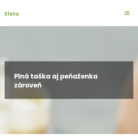
Skip
to
Efeta
content
Plná taška aj peňaženka
zároveň