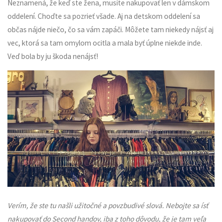
Neznamená, že keď ste žena, musíte nakupovať len v dámskom
oddelení. Choďte sa pozrieť všade. Aj na detskom oddelení sa
občas nájde niečo, čo sa vám zapáči. Môžete tam niekedy nájsť aj
vec, ktorá sa tam omylom ocitla a mala byť úplne niekde inde.
Veď bola by ju škoda nenájsť!
Verím, že ste tu našli užitočné a povzbudivé slová. Nebojte sa ísť
nakupovať do Second handov, iba z toho dôvodu, že je tam veľa