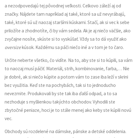
a nezodpovedajú tej pôvodnej veľkosti. Celkovo záleží aj od
značky. Nájdete tam napríklad aj také, ktoré sa už nevyrábajú,
také, ktoré sú už naozaj staršími kúskami. Stačí, ak si vec k sebe
priložíte a zhodnotíte, či by vám sedela. Ak je aj niečo väčšie, ako
zvyčajne nosíte, skúste si to vyskúšať. Vždy sa to dá využiť ako
oversize
kúsok. Každému sa páči niečo iné a v tom je to čaro.
Určite neberte všetko, čo vidíte. Na to, aby ste si to kúpili, sa vám
to naozaj musí páčiť. Materiál, strih, kombinovanie, farba,… Nie
je dobré, ak si niečo kúpite a potom vám to zase iba leží v skrini
bez využitia. Keď ste na pochybách, tak si to jednoducho
nevezmite. Produkovali by ste tak iba ďalší odpad, a to sa
nezhoduje s myšlienkou takýchto obchodov. Vyhodili ste
zbytočné peniaze, hoci je to stále menej ako keby ste kúpili novú
vec.
Obchody sú rozdelené na dámske, pánske a detské oddelenia.