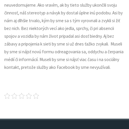
neuvedomujeme. Ako vravím, ak by tieto služby ukončili svoju
činnosť, náš stereotyp a návyk by dostal úplne inú podobu. Asi by
nám aj dlhšie trvalo, kým by sme sa s tým vyrovnali a zvykli si žiť
bez nich. Bez niektorých vecí ako jedla, sprchy, či pri absencii
spojov a vozidla by nám život pripadal asi dosť biedny. Aj bez
zábavy a pripojenia k sieti by sme si už dnes ťažko zvykali.
Museli
by sme si nájsť novú formu odreagovania sa, oddychu a čerpania
médií či informácií. Museli by sme si nájsť viac času i na sociálny
kontakt, pretože služby ako Facebook by sme nevyužívali.