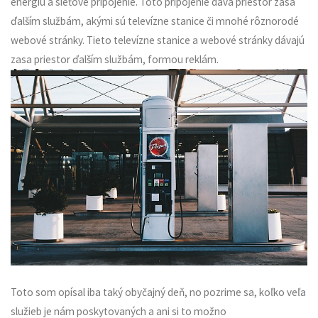
energiu a sieťové pripojenie. Toto pripojenie dáva priestor zasa
ďalším službám, akými sú televízne stanice či mnohé rôznorodé
webové stránky. Tieto televízne stanice a webové stránky dávajú
zasa priestor ďalším službám, formou reklám.
Toto som opísal iba taký obyčajný deň, no pozrime sa, koľko veľa
služieb je nám poskytovaných a ani si to možno