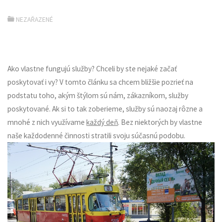
NEZAŘAZENÉ
Ako vlastne fungujú služby? Chceli by ste nejaké začať
poskytovať i vy? V tomto článku sa chcem bližšie pozrieť na
podstatu toho, akým štýlom sú nám, zákazníkom, služby
poskytované. Ak si to tak zoberieme, služby sú naozaj rôzne a
mnohé z nich využívame
každý deň
. Bez niektorých by vlastne
naše každodenné činnosti stratili svoju súčasnú podobu.