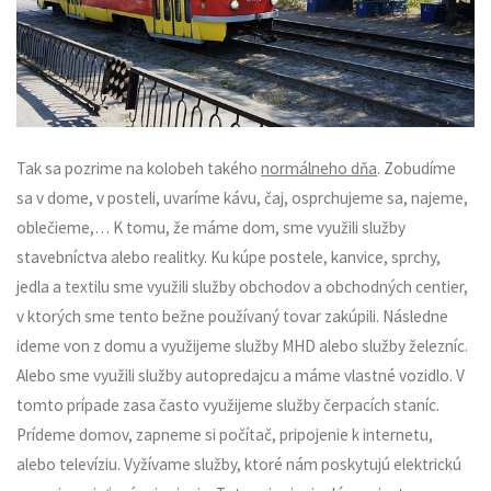
Tak sa pozrime na kolobeh takého
normálneho dňa
. Zobudíme
sa v dome, v posteli, uvaríme kávu, čaj, osprchujeme sa, najeme,
oblečieme,… K tomu, že máme dom, sme využili služby
stavebníctva alebo realitky. Ku kúpe postele, kanvice, sprchy,
jedla a textilu sme využili služby obchodov a obchodných centier,
v ktorých sme tento bežne používaný tovar zakúpili. Následne
ideme von z domu a využijeme služby MHD alebo služby železníc.
Alebo sme využili služby autopredajcu a máme vlastné vozidlo. V
tomto prípade zasa často využijeme služby čerpacích staníc.
Prídeme domov, zapneme si počítač, pripojenie k internetu,
alebo televíziu. Vyžívame služby, ktoré nám poskytujú elektrickú