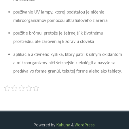
používanie UV lampy, ktorej podstatou je ničenie
mikroorganizmov pomocou ultrafialového žiarenia
použitie brómu, pretože je šetrnejší k životnému
prostrediu, ale zároveň aj k zdraviu človeka
aplikácia aktívneho kyslíka, ktorý patrí k silným oxidantom
a mikroorganizmy ničí šetrnejšie k ekológii a navyše sa
predáva vo forme granúl, tekutej forme alebo ako tablety.
Powered by
Kahuna
&
WordPress
.