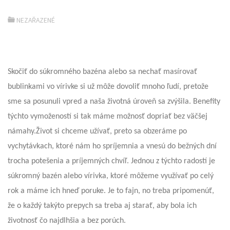
NEZAŘAZENÉ
Skočiť do súkromného bazéna alebo sa nechať masírovať
bublinkami vo vírivke si už môže dovoliť mnoho ľudí, pretože
sme sa posunuli vpred a naša životná úroveň sa zvýšila. Benefity
týchto vymožeností si tak máme možnosť dopriať bez väčšej
námahy.Život si chceme užívať, preto sa obzeráme po
vychytávkach, ktoré nám ho spríjemnia a vnesú do bežných dní
trocha potešenia a príjemných chvíľ. Jednou z týchto radostí je
súkromný bazén alebo vírivka, ktoré môžeme využívať po celý
rok a máme ich hneď poruke. Je to fajn, no treba pripomenúť,
že o každý takýto prepych sa treba aj starať, aby bola ich
životnosť čo najdlhšia a bez porúch.