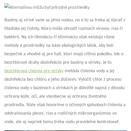
Bazény aj vírivé vane sa plnia vodou, no o tú sa treba aj starať z
hľadiska jej čistoty, ktorú môže ohroziť rozmach vírusov, rias či
baktérií. Na ich likvidáciu či elimináciu však existujú rôzne
metódy a prostriedky na báze ekologických látok, aby boli
bezpečné a vhodné aj pre ľudí, ktorí majú citlivú pokožku. Ide o
bezchlórové druhy dezinfekcie pre bazény a vírivky. Je to
bezchlórová chémia pre vírivky
metóda čistenia vody a jej
dezinfekcia bez chlóru a jeho zlúčenín. Vylúčiť chlór z procesu
čistenia vody v bazénoch a vírivkách je dôležité najmä z dôvodu
ochrany kože, očí, ale všeobecne aj ochrany životného
prostredia. Stále však hovoríme o účinných spôsoboch čistenia a
odstraňovania plesní, rias a rozličných mikroorganizmov vo
vode, ale aj napriek tomu treba vodu pravidelne kontrolovať.