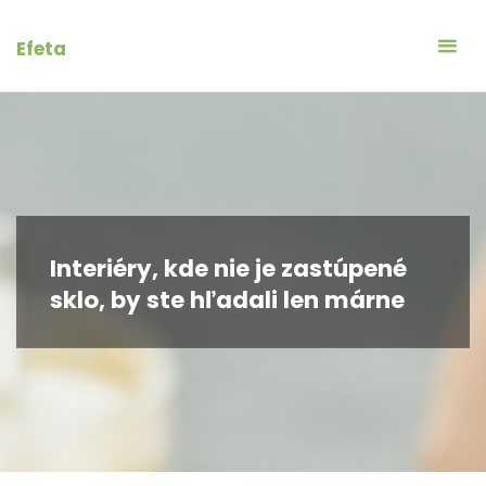
Skip
to
Efeta
content
Interiéry, kde nie je zastúpené
sklo, by ste hľadali len márne