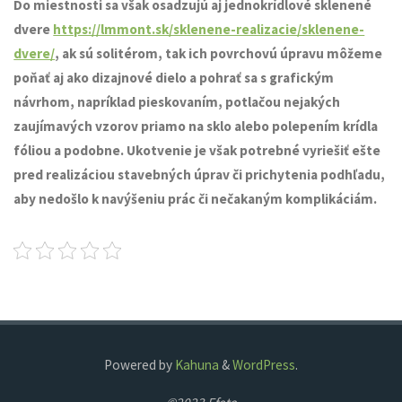
Do miestnosti sa však osadzujú aj jednokrídlové sklenené
dvere
https://lmmont.sk/sklenene-realizacie/sklenene-
dvere/
, ak sú solitérom, tak ich povrchovú úpravu môžeme
poňať aj ako dizajnové dielo a pohrať sa s grafickým
návrhom, napríklad pieskovaním, potlačou nejakých
zaujímavých vzorov priamo na sklo alebo polepením krídla
fóliou a podobne. Ukotvenie je však potrebné vyriešiť ešte
pred realizáciou stavebných úprav či prichytenia podhľadu,
aby nedošlo k navýšeniu prác či nečakaným komplikáciám.
Powered by
Kahuna
&
WordPress
.