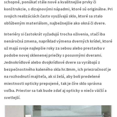
schopné, ponúkať stále nové a kvalitnejšie prvky či
konštrukcie, s dizajnovými nápadmi, ktoré sú originálne. Pri
svojich realizáciách často využívajú
sklo, ktoré sa stalo
obľúbeným materiálom, najbežnejšie ako okná či dvere.
Interiéry si častokrát vyžadujú trocha oživenia, stačí iba
nenáročná zmena, napríklad výmena dverných krídel, ktoré
už majú svoje najlepšie roky za sebou alebo prestavba v
podobe novej sklenenej priečky s posuvnými dverami.
Jednokrídlové alebo dvojkrídlové dvere sa vyrábajú z
bezpečnostného kaleného skla hr.8mm, ich priezračnosť je
na rozhodnutí majiteľa, ak si želá, aby boli predelené
miestnosti opticky prepojené, tak je číre sklo správna
voľba. Priestor sa tak bude zdať aj opticky o niečo väčší a
svetlejší.