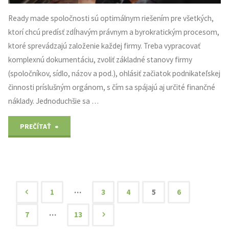
Ready made spoločnosti sú optimálnym riešením pre všetkých,
ktorí chcú predísť zdĺhavým právnym a byrokratickým procesom,
ktoré sprevádzajú založenie každej firmy. Treba vypracovať
komplexnú dokumentáciu, zvoliť základné stanovy firmy
(spoločníkov, sídlo, názov a pod.), ohlásiť začiatok podnikateľskej
činnosti príslušným orgánom, s čím sa spájajú aj určité finančné
náklady. Jednoduchšie sa …
"Ready
PREČÍTAŤ
made
s.r.o.
na
…
1
3
4
5
6
Stránkování
predaj"
…
7
13