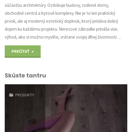
súčasťou architektúry. Ozdobuje budovy, rodinné domy,
obchodné centrá a bytové komplexy. Nie je to len praktický
prvok, ale aj moderný estetický doplnok, ktorý pridáva dobrý
dojem ku každému projektu. Nerezové zábradlie prináša viac
výhod, ako si možno myslíte, vrátane svojej dlhej životnosti …
"Elegancia
PREČÍTAŤ
a
Skúste tantru
funkčnosť
v
PRODUKTY
jednom
–
NEREZOVÉ