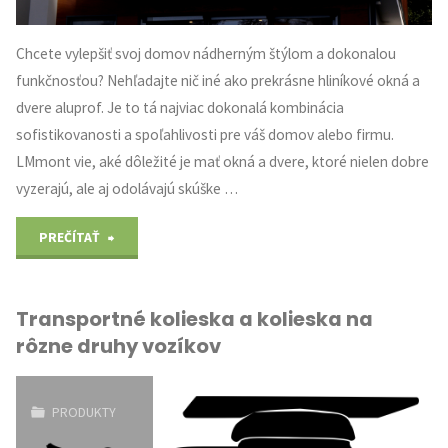
Chcete vylepšiť svoj domov nádherným štýlom a dokonalou
funkčnosťou? Nehľadajte nič iné ako prekrásne hliníkové okná a
dvere aluprof. Je to tá najviac dokonalá kombinácia
sofistikovanosti a spoľahlivosti pre váš domov alebo firmu.
LMmont vie, aké dôležité je mať okná a dvere, ktoré nielen dobre
vyzerajú, ale aj odolávajú skúške …
"Úžasné
PREČÍTAŤ
hliníkové
Transportné kolieska a kolieska na
okná
rôzne druhy vozíkov
a
dvere."
PRODUKTY