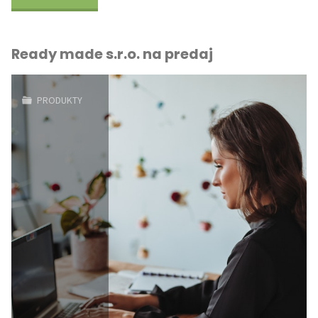
čistenie
Ready made s.r.o. na predaj
kanalizačných
potrubí"
PRODUKTY