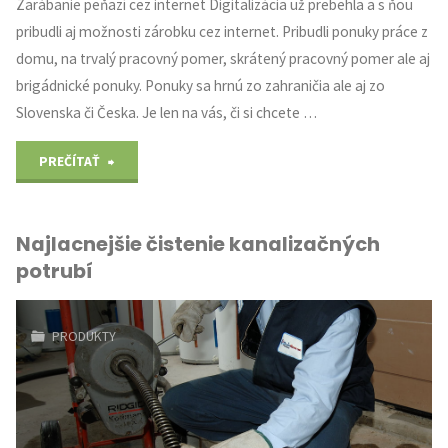
Zarábanie peňazí cez internet Digitalizácia už prebehla a s ňou
pribudli aj možnosti zárobku cez internet. Pribudli ponuky práce z
domu, na trvalý pracovný pomer, skrátený pracovný pomer ale aj
brigádnické ponuky. Ponuky sa hrnú zo zahraničia ale aj zo
Slovenska či Česka. Je len na vás, či si chcete …
"Zárobok
PREČÍTAŤ
online"
Najlacnejšie čistenie kanalizačných
potrubí
PRODUKTY