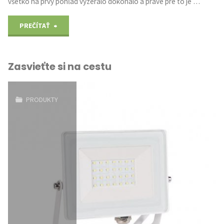
všetko na prvý pohľad vyzeralo dokonalo a práve pre to je …
"Pracujte
PREČÍTAŤ
s
Zasvieťte si na cestu
tým
najlepším"
PRODUKTY