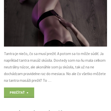
ZÁBRADLIA"
Tantra je niečo, čo sa musí prežiť. A potom sa to môže súdiť. Ja
napríklad tantra masáž skúsila. Dovtedy som na ňu mala celkom
neutrálny názor, ale akonáhle som ju skúsila, tak už na ne
dochádzam pravidelne raz do mesiaca. No ale čo všetko môžete
na tantra masáži prežiť? To …
"Skúste
PREČÍTAŤ
tantru"