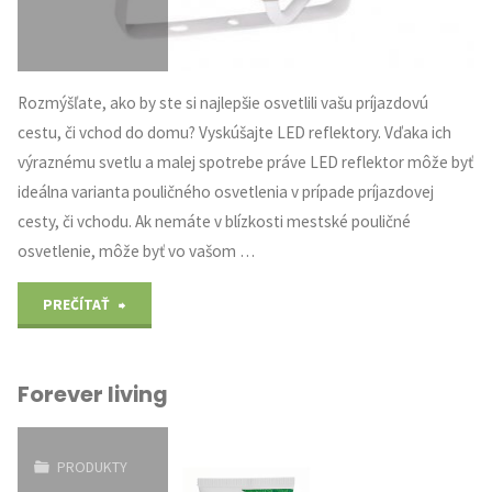
Rozmýšľate, ako by ste si najlepšie osvetlili vašu príjazdovú
cestu, či vchod do domu? Vyskúšajte LED reflektory. Vďaka ich
výraznému svetlu a malej spotrebe práve LED reflektor môže byť
ideálna varianta pouličného osvetlenia v prípade príjazdovej
cesty, či vchodu. Ak nemáte v blízkosti mestské pouličné
osvetlenie, môže byť vo vašom …
"Zasvieťte
PREČÍTAŤ
si
Forever living
na
cestu"
PRODUKTY