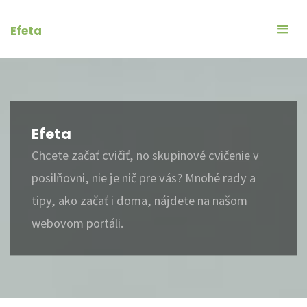
Skip
to
Efeta
content
Efeta
Chcete začať cvičiť, no skupinové cvičenie v
posilňovni, nie je nič pre vás? Mnohé rady a
tipy, ako začať i doma, nájdete na našom
webovom portáli.