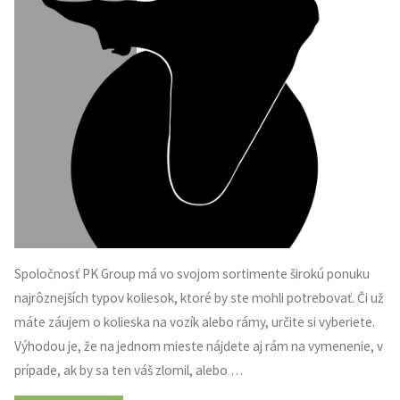
Spoločnosť PK Group má vo svojom sortimente širokú ponuku
najrôznejších typov koliesok, ktoré by ste mohli potrebovať. Či už
máte záujem o kolieska na vozík alebo rámy, určite si vyberiete.
Výhodou je, že na jednom mieste nájdete aj rám na vymenenie, v
prípade, ak by sa ten váš zlomil, alebo …